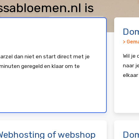
sabloemen.nl is
keerd bij
Vimexx
Dom
> Gema
Wil je
arzel dan niet en start direct met je
naar j
minuten geregeld en klaar om te
elkaar
Webhosting of webshop
Dom