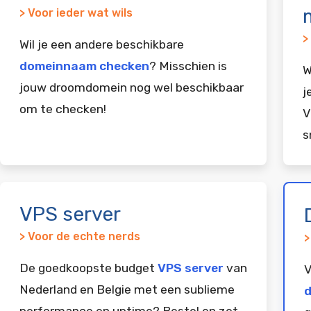
> Voor ieder wat wils
>
Wil je een andere beschikbare
domeinnaam checken
? Misschien is
W
jouw droomdomein nog wel beschikbaar
j
om te checken!
V
s
VPS server
> Voor de echte nerds
>
De goedkoopste budget
VPS server
van
V
Nederland en Belgie met een sublieme
d
performance en uptime? Bestel en zet