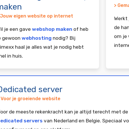
maken
> Gema
 Jouw eigen website op internet
Werkt 
de han
il je een gave
webshop maken
of heb
om je 
e gewoon
webhosting
nodig? Bij
intern
imexx haal je alles wat je nodig hebt
nel in huis.
Dedicated server
 Voor je groeiende website
oor de meeste rekenkracht kan je altijd terecht met de
edicated servers
van Nederland en Belgie. Speciaal vo